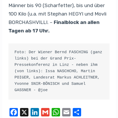
Männer bis 90 (Scharfetter), bis und über
100 Kilo (u.a. mit Stephan HEGYI und Movli
BORCHASHVILLI. –
Finalblock an allen
Tagen ab 17 Uhr.
Foto: Der Wiener Bernd FASCHING (ganz 
links) bei der Grand Prix-
Pressekonferenz in Linz - neben ihm 
(von links): Issa NASCHCHO, Martin 
POIGER, Landesrat Markus ACHLEITNER, 
Yvonne SNIR-BÖNISCH und Samuel 
GASSNER - @joe
F
X
Li
G
W
E
T