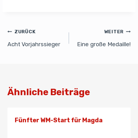
a
n
m
h
m
eil
c
k
ail
at
ail
e
e
e
s
n
b
dI
A
ZURÜCK
WEITER
o
n
p
Acht Vorjahrssieger
Eine große Medaille!
o
p
k
Ähnliche Beiträge
Fünfter WM-Start für Magda
Von
Presse
7. Mai 2023