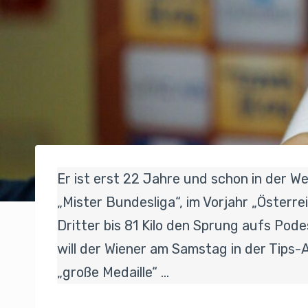
Er ist erst 22 Jahre und schon in der We
„Mister Bundesliga“, im Vorjahr „Österre
Dritter bis 81 Kilo den Sprung aufs Pod
will der Wiener am Samstag in der Tips-A
„große Medaille“ …