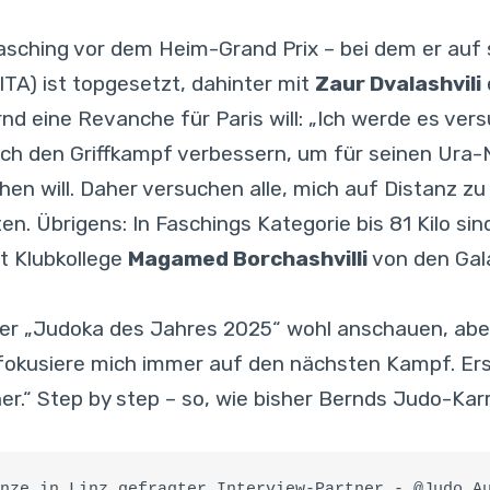
 Fasching vor dem Heim-Grand Prix – bei dem er auf 
ITA) ist topgesetzt, dahinter mit
Zaur Dvalashvili
d eine Revanche für Paris will: „Ich werde es ver
noch den Griffkampf verbessern, um für seinen Ura
n will. Daher versuchen alle, mich auf Distanz zu 
rraten. Übrigens: In Faschings Kategorie bis 81 Kilo 
st Klubkollege
Magamed Borchashvilli
von den Gala
r „Judoka des Jahres 2025“ wohl anschauen, aber F
h fokusiere mich immer auf den nächsten Kampf. E
.“ Step by step – so, wie bisher Bernds Judo-Karri
nze in Linz gefragter Interview-Partner - @Judo A