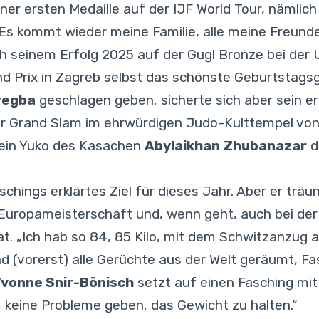
r ersten Medaille auf der IJF World Tour, nämlich B
Es kommt wieder meine Familie, alle meine Freunde.
ch seinem Erfolg 2025 auf der Gugl Bronze bei der 
d Prix in Zagreb selbst das schönste Geburtstags
regba
geschlagen geben, sicherte sich aber sein er
er Grand Slam im ehrwürdigen Judo-Kulttempel von
 ein Yuko des Kasachen
Abylaikhan
Zhubanazar
d
chings erklärtes Ziel für dieses Jahr. Aber er träum
 Europameisterschaft und, wenn geht, auch bei der 
t. „Ich hab so 84, 85 Kilo, mit dem Schwitzanzug
ind (vorerst) alle Gerüchte aus der Welt geräumt, F
vonne Snir-Bönisch
setzt auf einen Fasching mit 
 keine Probleme geben, das Gewicht zu halten.“