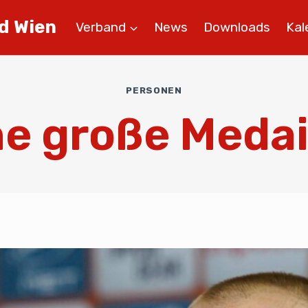
d Wien
Verband
News
Downloads
Kal
PERSONEN
ne große Medail