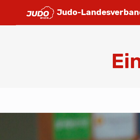
Judo-Landesverban
Ei