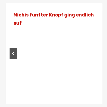
Michis fünfter Knopf ging endlich
auf
Von
Presse
18. Juni 2021