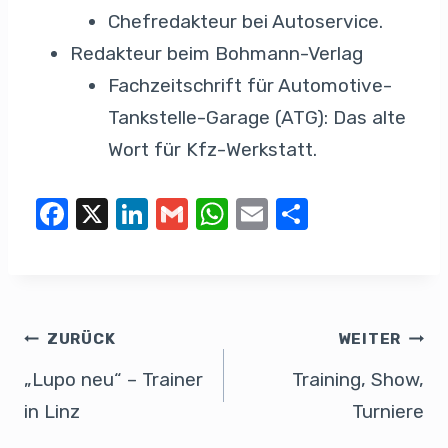
Chefredakteur bei Autoservice.
Redakteur beim Bohmann-Verlag
Fachzeitschrift für Automotive-
Tankstelle-Garage (ATG): Das alte
Wort für Kfz-Werkstatt.
F
X
Li
G
W
E
T
a
n
m
h
m
eil
c
k
ail
at
ail
e
e
e
s
n
b
dI
A
ZURÜCK
WEITER
o
n
p
„Lupo neu“ – Trainer
Training, Show,
o
p
in Linz
Turniere
k