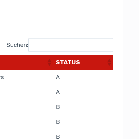
Suchen:
STATUS
rs
A
A
B
B
B