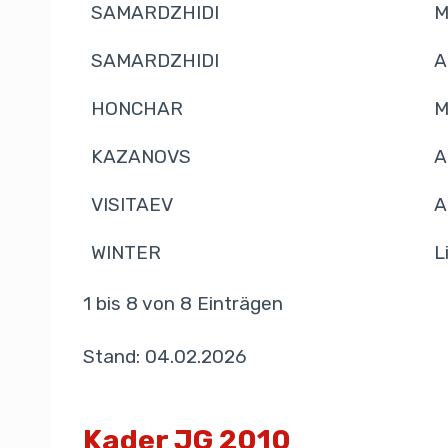
SAMARDZHIDI
M
SAMARDZHIDI
A
HONCHAR
M
KAZANOVS
A
VISITAEV
A
WINTER
L
1 bis 8 von 8 Einträgen
Stand: 04.02.2026
Kader JG 2010