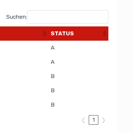
Suchen:
STATUS
A
A
B
B
B
❮
1
❯