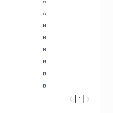
A
A
B
B
B
B
B
B
❮
1
❯