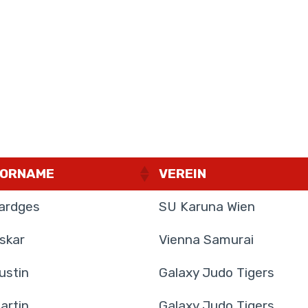
ORNAME
VEREIN
ardges
SU Karuna Wien
skar
Vienna Samurai
ustin
Galaxy Judo Tigers
artin
Galaxy Judo Tigers