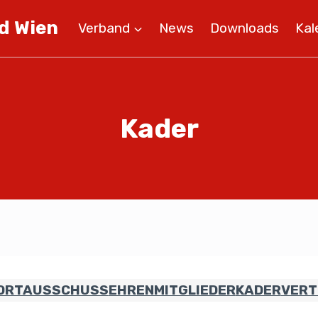
d Wien
Verband
News
Downloads
Kal
Kader
ORTAUSSCHUSS
EHRENMITGLIEDER
KADER
VERT