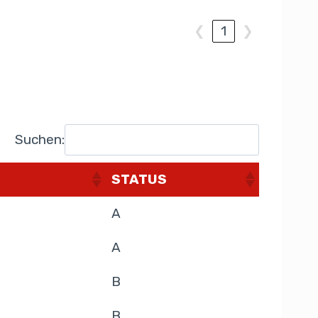
❮
1
❯
Suchen:
STATUS
A
A
B
B