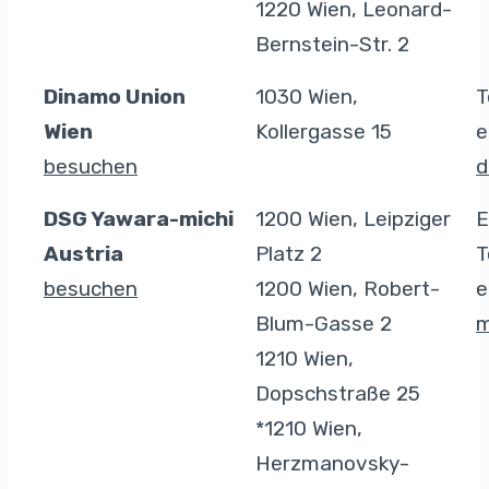
1220 Wien, Leonard-
Bernstein-Str. 2
Dinamo Union
1030 Wien,
T
Wien
Kollergasse 15
e
besuchen
d
DSG Yawara-michi
1200 Wien, Leipziger
E
Austria
Platz 2
T
besuchen
1200 Wien, Robert-
e
Blum-Gasse 2
m
1210 Wien,
Dopschstraße 25
*1210 Wien,
Herzmanovsky-