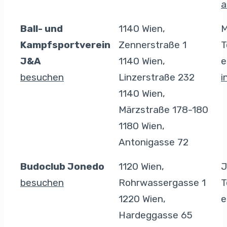
a
Ball- und
1140 Wien,
M
Kampfsportverein
Zennerstraße 1
T
J&A
1140 Wien,
e
besuchen
Linzerstraße 232
i
1140 Wien,
Märzstraße 178-180
1180 Wien,
Antonigasse 72
Budoclub Jonedo
1120 Wien,
J
besuchen
Rohrwassergasse 1
T
1220 Wien,
e
Hardeggasse 65