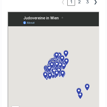
❮
1
2
3
❯