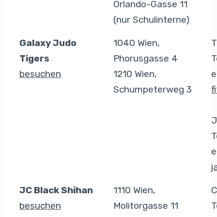
Orlando-Gasse 11
(nur Schulinterne)
Galaxy Judo
1040 Wien,
T
Tigers
Phorusgasse 4
T
besuchen
1210 Wien,
e
Schumpeterweg 3
f
J
T
e
j
JC Black Shihan
1110 Wien,
C
besuchen
Molitorgasse 11
T