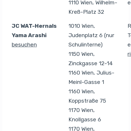
1110 Wien, Wilhelm-
e
Kreß-Platz 32
JC WAT-Hernals
1010 Wien,
R
Yama Arashi
Judenplatz 6 (nur
T
besuchen
Schulinterne)
e
1150 Wien,
r
Zinckgasse 12-14
1160 Wien, Julius-
Meinl-Gasse 1
1160 Wien,
Koppstraße 75
1170 Wien,
Knollgasse 6
1170 Wien,