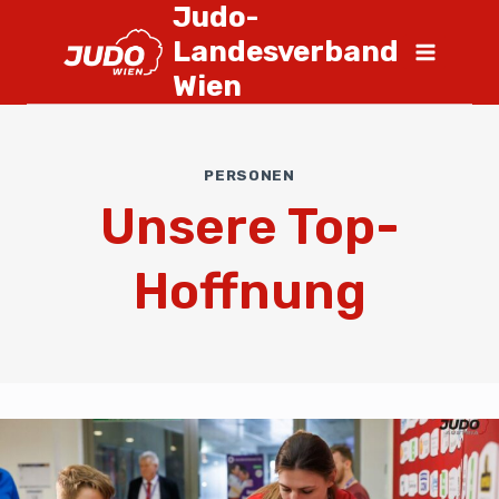
Judo-
Landesverband
Wien
PERSONEN
Unsere Top-
Hoffnung