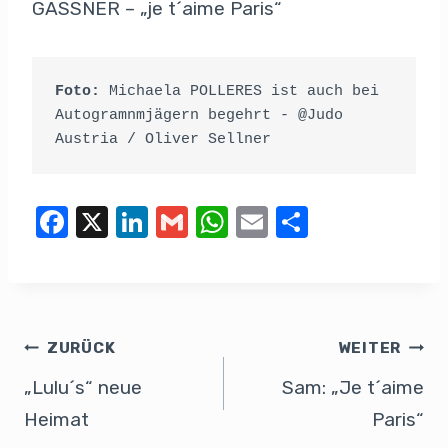
GASSNER – „je t´aime Paris“
Foto:
 Michaela POLLERES ist auch bei 
Autogramnmjägern begehrt - @Judo 
Austria / Oliver Sellner
F
X
Li
G
W
E
T
a
n
m
h
m
eil
c
k
ail
at
ail
e
e
e
s
n
b
dI
A
ZURÜCK
WEITER
o
n
p
„Lulu´s“ neue
Sam: „Je t´aime
o
p
Heimat
Paris“
k