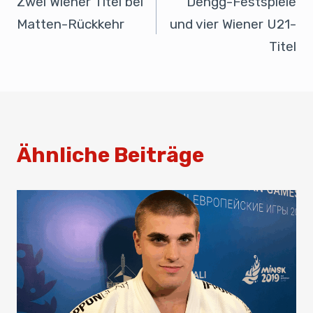
Zwei Wiener Titel bei
Dengg-Festspiele
o
p
Matten-Rückkehr
und vier Wiener U21-
k
Titel
Ähnliche Beiträge