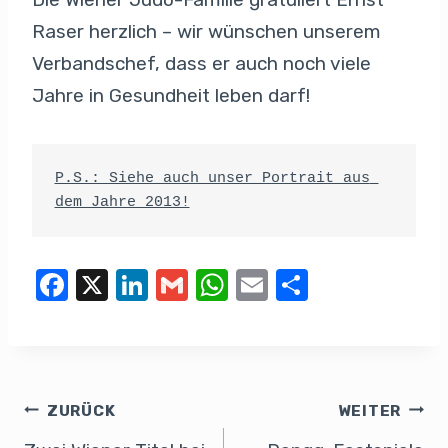
Raser herzlich – wir wünschen unserem
Verbandschef, dass er auch noch viele
Jahre in Gesundheit leben darf!
P.S.: Siehe auch unser Portrait aus 
dem Jahre 2013!
F
X
Li
G
W
E
T
a
n
m
h
m
eil
c
k
ail
at
ail
e
e
e
s
n
b
dI
A
ZURÜCK
WEITER
o
n
p