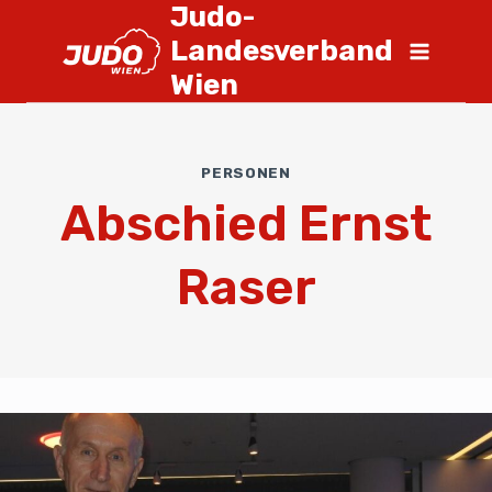
Judo-
Landesverband
Wien
PERSONEN
Abschied Ernst
Raser