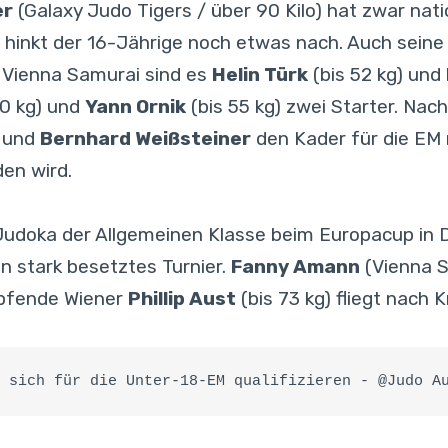
er
(Galaxy Judo Tigers / über 90 Kilo) hat zwar nat
l hinkt der 16-Jährige noch etwas nach. Auch seine
on Vienna Samurai sind es
Helin Türk
(bis 52 kg) und
50 kg) und
Yann Ornik
(bis 55 kg) zwei Starter. Na
l
und
Bernhard Weißsteiner
den Kader für die EM n
en wird.
doka der Allgemeinen Klasse beim Europacup in Du
in stark besetztes Turnier.
Fanny Amann
(Vienna S
mpfende Wiener
Phillip Aust
(bis 73 kg) fliegt nach K
 sich für die Unter-18-EM qualifizieren - @Judo A