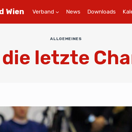
d Wien
Verband
News
Downloads
Kal
ALLGEMEINES
die letzte Ch