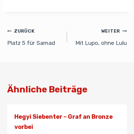
a
n
m
h
m
eil
c
k
ail
at
ail
e
e
e
s
n
b
dI
A
ZURÜCK
WEITER
o
n
p
Platz 5 für Samad
Mit Lupo, ohne Lulu
o
p
k
Ähnliche Beiträge
Hegyi Siebenter – Graf an Bronze
vorbei