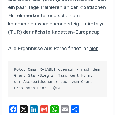
ein paar Tage Trainieren an der kroatischen
Mittelmeerküste, und schon am
kommenden Wochenende steigt in Antalya
(TUR) der nächste Kadetten-Europacup.
Alle Ergebnisse aus Porec findet ihr
hier
.
Foto: 
Omar RAJABLI obenauf - nach dem 
Grand Slam-Sieg in Taschkent kommt 
der Aserbaidschaner auch zum Grand 
Prix nach Linz - @IJF
F
X
Li
G
W
E
T