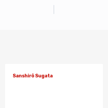
Sanshirô Sugata
Von
Admin
10. Januar 2022