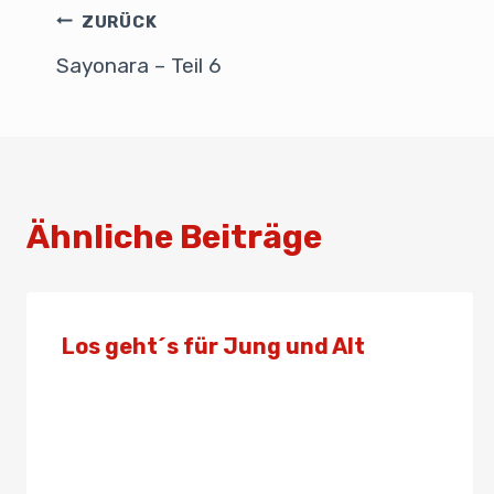
b
dI
A
ZURÜCK
o
n
p
Sayonara – Teil 6
o
p
k
Ähnliche Beiträge
Los geht´s für Jung und Alt
Von
Presse
24. Januar 2024