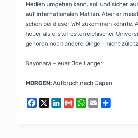
Medien umgehen kann, soll und sicher au
auf internationalen Matten. Aber er meist
schon bei dieser WM zukommen könnte. 
heuer als erster österreichischer Unive
gehören noch andere Dinge – nicht zule
Sayonara – euer Joe Langer
MORGEN:
Aufbruch nach Japan
F
X
Li
G
W
E
T
a
n
m
h
m
eil
c
k
ail
at
ail
e
e
e
s
n