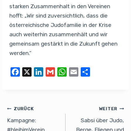
starken Zusammenhalt in den Vereinen
hofft: „Wir sind zuversichtlich, dass die
österreichische Judofamilie in der Krise
auch weiterhin zusammenhält und wir
gemeinsam gestärkt in die Zukunft gehen
werden.“
F
X
Li
G
W
E
T
a
n
m
h
m
eil
c
k
ail
at
ail
e
e
e
s
n
b
dI
A
ZURÜCK
WEITER
o
n
p
Kampagne:
Sabsi über Judo,
o
p
#bleibimVerein
Berge, Fliegen und