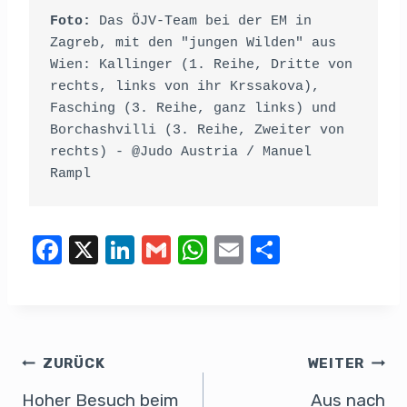
Foto:
 Das ÖJV-Team bei der EM in 
Zagreb, mit den "jungen Wilden" aus 
Wien: Kallinger (1. Reihe, Dritte von 
rechts, links von ihr Krssakova), 
Fasching (3. Reihe, ganz links) und 
Borchashvilli (3. Reihe, Zweiter von 
rechts) - @Judo Austria / Manuel 
Rampl
F
X
Li
G
W
E
T
a
n
m
h
m
eil
c
k
ail
at
ail
e
e
e
s
n
b
dI
A
ZURÜCK
WEITER
o
n
p
Hoher Besuch beim
Aus nach