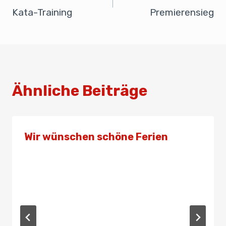
o
p
Kata-Training
Premierensieg
k
Ähnliche Beiträge
Wir wünschen schöne Ferien
Von
Admin
28. Juni 2019