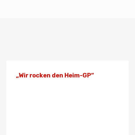
„Wir rocken den Heim-GP“
Von
Presse
3. März 2024