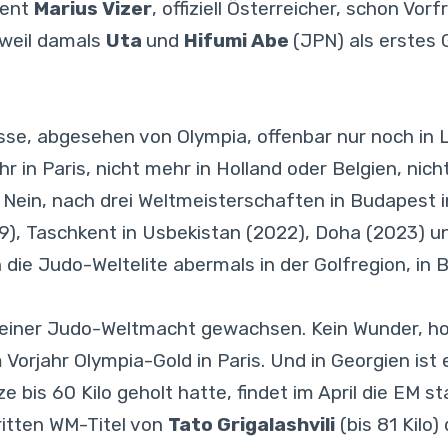
dent
Marius Vizer
, offiziell Österreicher, schon V
 weil damals
Uta
und
Hifumi Abe
(JPN) als erstes
isse, abgesehen von Olympia, offenbar nur noch in
 in Paris, nicht mehr in Holland oder Belgien, nich
Nein, nach drei Weltmeisterschaften in Budapest i
19), Taschkent in Usbekistan (2022), Doha (2023) 
ie Judo-Weltelite abermals in der Golfregion, in Ba
u einer Judo-Weltmacht gewachsen. Kein Wunder, h
m Vorjahr Olympia-Gold in Paris. Und in Georgien ist e
bis 60 Kilo geholt hatte, findet im April die EM s
ritten WM-Titel von
Tato Grigalashvili
(bis 81 Kilo)