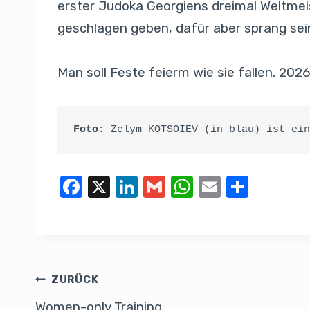
erster Judoka Georgiens dreimal Weltmei
geschlagen geben, dafür aber sprang s
Man soll Feste feierm wie sie fallen. 2026
Foto: 
Zelym KOTSOIEV (in blau) ist ein
F
X
Li
G
W
E
T
a
n
m
h
m
eil
c
k
ail
at
ail
e
e
e
s
n
b
dI
A
ZURÜCK
o
n
p
Women-only Training