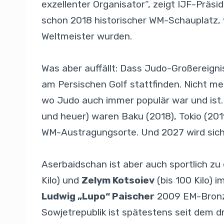
exzellenter Organisator“, zeigt IJF-Präsi
schon 2018 historischer WM-Schauplatz,
Weltmeister wurden.
Was aber auffällt: Dass Judo-Großereign
am Persischen Golf stattfinden. Nicht mehr
wo Judo auch immer populär war und ist. 
und heuer) waren Baku (2018), Tokio (20
WM-Austragungsorte. Und 2027 wird sich d
Aserbaidschan ist aber auch sportlich z
Kilo) und
Zelym Kotsoiev
(bis 100 Kilo) i
Ludwig „Lupo“ Paischer
2009 EM-Bronze 
Sowjetrepublik ist spätestens seit dem d