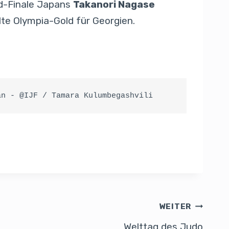
ld-Finale Japans
Takanori Nagase
olte Olympia-Gold für Georgien.
an - @IJF / Tamara Kulumbegashvili
WEITER
Welttag des Judo