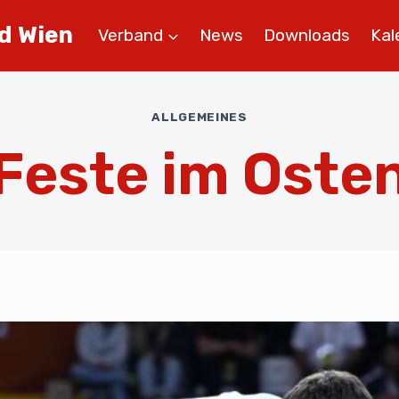
d Wien
Verband
News
Downloads
Kal
ALLGEMEINES
Feste im Oste