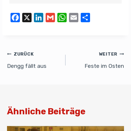
F
X
Li
G
W
E
T
a
n
m
h
m
eil
c
k
ail
at
ail
e
e
e
s
n
b
dI
A
ZURÜCK
WEITER
o
n
p
Dengg fällt aus
Feste im Osten
o
p
k
Ähnliche Beiträge