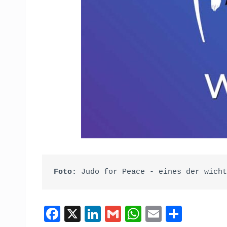
Foto:
 Judo for Peace - eines der wicht
F
X
Li
G
W
E
T