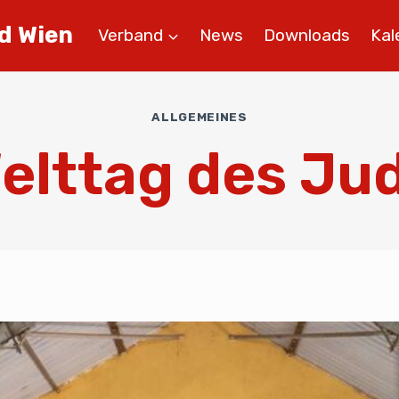
d Wien
Verband
News
Downloads
Kal
ALLGEMEINES
elttag des Ju