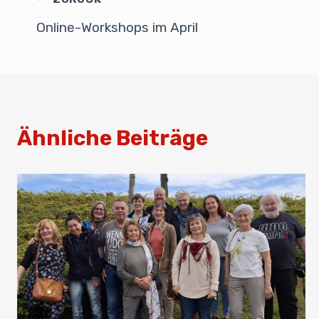
o
n
p
Online-Workshops im April
o
p
k
Ähnliche Beiträge