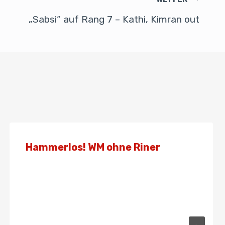
„Sabsi“ auf Rang 7 – Kathi, Kimran out
Hammerlos! WM ohne Riner
Von
Presse
24. August 2019