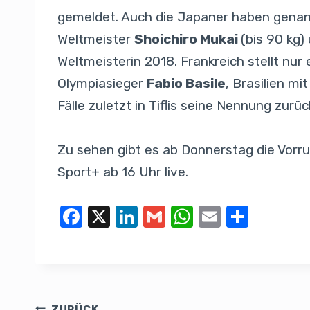
gemeldet. Auch die Japaner haben genan
Weltmeister
Shoichiro Mukai
(bis 90 kg)
Weltmeisterin 2018. Frankreich stellt n
Olympiasieger
Fabio Basile
, Brasilien m
Fälle zuletzt in Tiflis seine Nennung zur
Zu sehen gibt es ab Donnerstag die Vorr
Sport+ ab 16 Uhr live.
F
X
Li
G
W
E
T
a
n
m
h
m
eil
c
k
ail
at
ail
e
e
e
s
n
b
dI
A
ZURÜCK