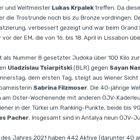
er und Weltmeister
Lukas Krpalek
treffen. Da dies
ber die Trostrunde noch bis zu Bronze vordringen.
tzierung, verbessert gezeigt und war beim Grand S
 vor der EM, die von 16. bis 18. April in Lissabon ü
t als Nummer 8 gesetzter Judoka über 100 Kilo zun
hen
Uladzislau Tsiarpitski
(BLR) gegen
Sayan Nas
nerstag, dem ersten Tag, steigt aus Wiener Sicht
opameisterin
Sabrina Filzmoser
. Die 40-jährige We
a
am Oster-Wochenende mit anderen ÖJV-Kaderleut
ener in der Türkei um Ranking-Punkte, beide bis 90
es Pacher
. Insgesamt sind in Antalya neun ÖJV-J
er des Jahres 2021 haben 442 Aktive (darunter 40