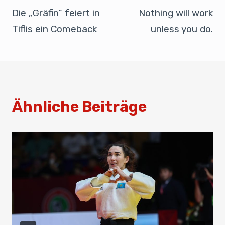
o
n
p
Die „Gräfin“ feiert in
Nothing will work
o
p
Tiflis ein Comeback
unless you do.
k
Ähnliche Beiträge