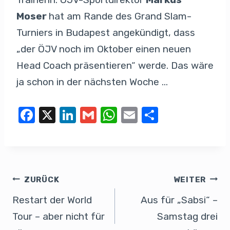
Moser
hat am Rande des Grand Slam-
Turniers in Budapest angekündigt, dass
„der ÖJV noch im Oktober einen neuen
Head Coach präsentieren“ werde. Das wäre
ja schon in der nächsten Woche …
F
X
Li
G
W
E
T
a
n
m
h
m
eil
c
k
ail
at
ail
e
e
e
s
n
b
dI
A
ZURÜCK
WEITER
o
n
p
Restart der World
Aus für „Sabsi“ –
o
p
Tour – aber nicht für
Samstag drei