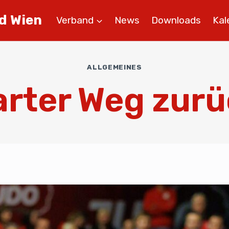
d Wien
Verband
News
Downloads
Kal
ALLGEMEINES
rter Weg zur