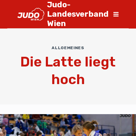
Judo-
Landesverband
Wien
ALLGEMEINES
Die Latte liegt
hoch