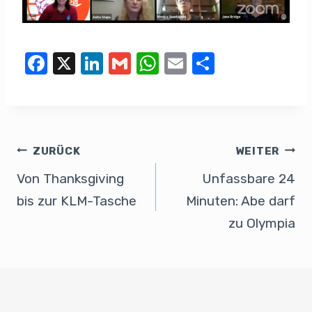
F
X
Li
G
W
E
T
a
n
m
h
m
eil
c
k
ail
at
ail
e
e
e
s
n
b
dI
A
ZURÜCK
WEITER
o
n
p
Von Thanksgiving
Unfassbare 24
o
p
bis zur KLM-Tasche
Minuten: Abe darf
k
zu Olympia