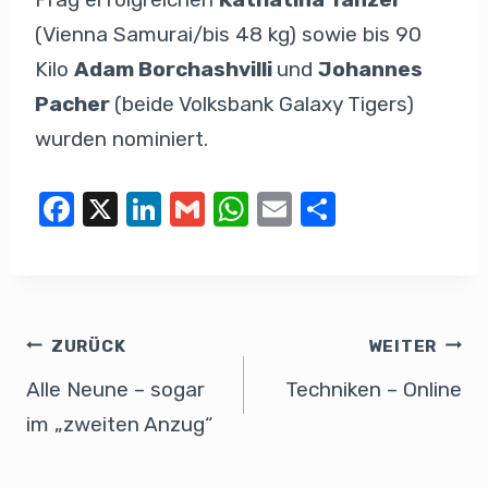
(Vienna Samurai/bis 48 kg) sowie bis 90
Kilo
Adam Borchashvilli
und
Johannes
Pacher
(beide Volksbank Galaxy Tigers)
wurden nominiert.
F
X
Li
G
W
E
T
a
n
m
h
m
eil
c
k
ail
at
ail
e
e
e
s
n
b
dI
A
ZURÜCK
WEITER
o
n
p
Alle Neune – sogar
Techniken – Online
o
p
im „zweiten Anzug“
k