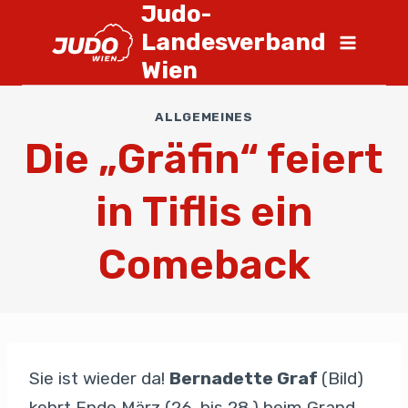
Judo-
Landesverband
Wien
ALLGEMEINES
Die „Gräfin“ feiert
in Tiflis ein
Comeback
Sie ist wieder da!
Bernadette Graf
(Bild)
kehrt Ende März (26. bis 28.) beim Grand