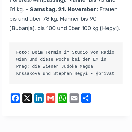
81 kg. –
Samstag, 21. November:
Frauen
bis und über 78 kg, Männer bis 90
(Bubanja), bis 100 und über 100 kg (Hegyi).
Foto: 
Beim Termin im Studio von Radio 
Wien und diese Woche bei der EM in 
Prag: die Wiener Judoka Magda 
Krssakova und Stephan Hegyi - @privat
F
X
Li
G
W
E
T
a
n
m
h
m
eil
c
k
ail
at
ail
e
e
e
s
n