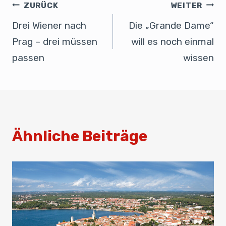
b
dI
A
ZURÜCK
WEITER
o
n
p
Drei Wiener nach
Die „Grande Dame“
o
p
Prag – drei müssen
will es noch einmal
k
passen
wissen
Ähnliche Beiträge