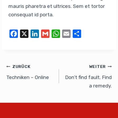
mauris pharetra et ultrices. Sem et tortor
consequat id porta.
F
X
Li
G
W
E
T
a
n
m
h
m
eil
c
k
ail
at
ail
e
e
e
s
n
b
dI
A
ZURÜCK
WEITER
o
n
p
Techniken – Online
Don’t find fault. Find
o
p
a remedy.
k