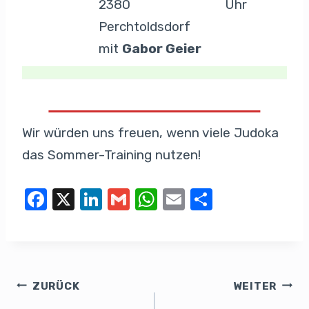
2380
Uhr
Perchtoldsdorf
mit
Gabor Geier
Wir würden uns freuen, wenn viele Judoka
das Sommer-Training nutzen!
F
X
Li
G
W
E
T
a
n
m
h
m
eil
c
k
ail
at
ail
e
e
e
s
n
b
dI
A
ZURÜCK
WEITER