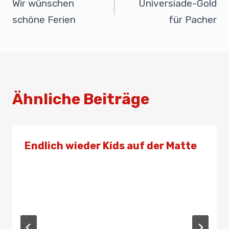
o
n
p
Wir wünschen
Universiade-Gold
o
p
schöne Ferien
für Pacher
k
Ähnliche Beiträge
Endlich wieder Kids auf der Matte
Von
Presse
13. Juni 2021