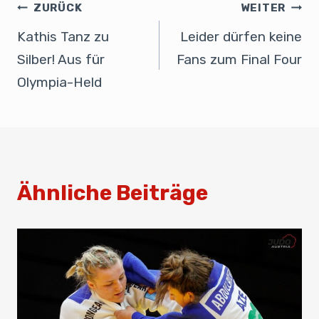
b
dI
A
ZURÜCK
WEITER
o
n
p
Kathis Tanz zu
Leider dürfen keine
o
p
Silber! Aus für
Fans zum Final Four
k
Olympia-Held
Ähnliche Beiträge