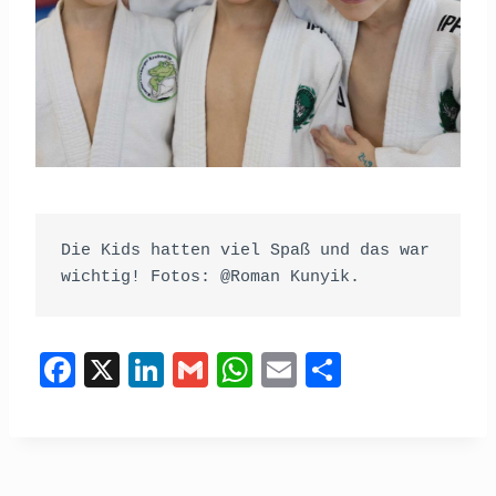
Die Kids hatten viel Spaß und das war 
wichtig! Fotos: @Roman Kunyik.
F
X
Li
G
W
E
T
a
n
m
h
m
eil
c
k
ail
at
ail
e
e
e
s
n