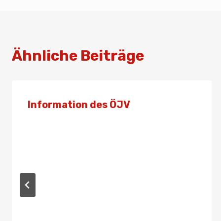
k
Ähnliche Beiträge
Information des ÖJV
Von
Admin
7. April 2022