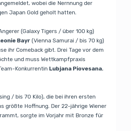
 angemeldet, wobei die Nernnung der
gen Japan Gold geholt hatten.
Angerer (Galaxy Tigers / über 100 kg)
Leonie Bayr
(Vienna Samurai / bis 70 kg)
se ihr Comeback gibt. Drei Tage vor dem
h möchte und muss Wettkampfpraxis
e Team-Konkurrentin
Lubjana Piovesana
,
ng / bis 70 Kilo), die bei ihren ersten
chs größte Hoffnung. Der 22-jährige Wiener
hrammt, sorgte im Vorjahr mit Bronze für