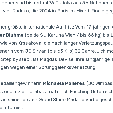
o. Heuer sind bis dato 476 Judoka aus 56 Nationen
 vier Judoka, die 2024 in Paris im Mixed-Finale ge
her größte internationale Auftritt: Vom 17-jährigen 
er Bluhme
(beide SU Karuna Wien / bis 66 kg) bis
ie von Krssakova, die nach langer Verletzungspau
Wienerin vom JC Sirvan (bis 63 Kilo) 32 Jahre. „Ic
Step by step“, ist Magdas Devise. Ihre langjährig
gegen wegen einer Sprunggelenksverletzung.
edaillengewinnerin
Michaela Polleres
(JC Wimpassi
s unplatziert blieb, ist natürlich Fasching Österrei
pp an seiner ersten Grand Slam-Medaille vorbeigesc
eimturnier.