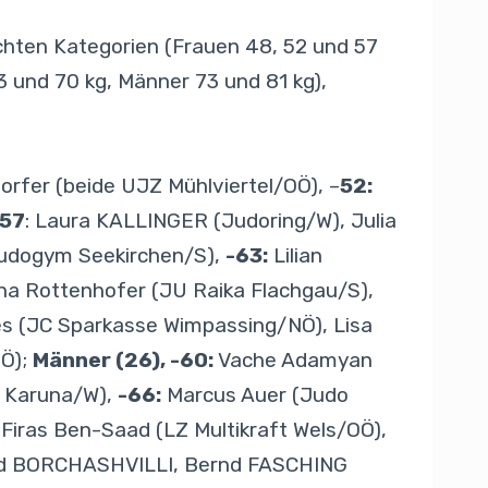
eichten Kategorien (Frauen 48, 52 und 57
3 und 70 kg, Männer 73 und 81 kg),
orfer (beide UJZ Mühlviertel/OÖ), –
52:
-57
: Laura KALLINGER (Judoring/W), Julia
(Judogym Seekirchen/S),
-63:
Lilian
na Rottenhofer (JU Raika Flachgau/S),
es (JC Sparkasse Wimpassing/NÖ), Lisa
NÖ);
Männer (26), -60:
Vache Adamyan
U Karuna/W),
-66:
Marcus Auer (Judo
 Firas Ben-Saad (LZ Multikraft Wels/OÖ),
 BORCHASHVILLI, Bernd FASCHING