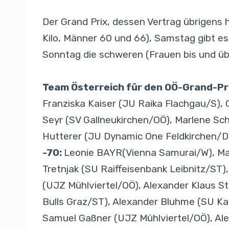
Der Grand Prix, dessen Vertrag übrigens h
Kilo, Männer 60 und 66), Samstag gibt es
Sonntag die schweren (Frauen bis und übe
Team Österreich für den OÖ-Grand-Prix
Franziska Kaiser (JU Raika Flachgau/S),
Seyr (SV Gallneukirchen/OÖ), Marlene Sc
Hutterer (JU Dynamic One Feldkirchen/Do
-70:
Leonie BAYR(Vienna Samurai/W), Mag
Tretnjak (SU Raiffeisenbank Leibnitz/ST
(UJZ Mühlviertel/OÖ), Alexander Klaus 
Bulls Graz/ST), Alexander Bluhme (SU K
Samuel Gaßner (UJZ Mühlviertel/OÖ), Ale