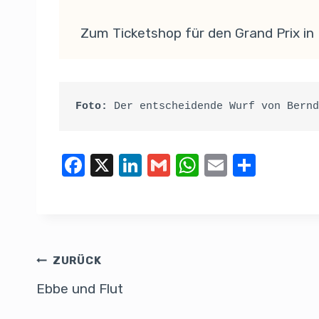
Zum Ticketshop für den Grand Prix in
Foto:
 Der entscheidende Wurf von Bernd
F
X
Li
G
W
E
T
a
n
m
h
m
eil
c
k
ail
at
ail
e
e
e
s
n
b
dI
A
ZURÜCK
o
n
p
Ebbe und Flut
o
p