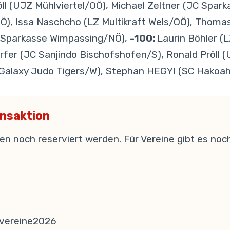
öll (UJZ Mühlviertel/OÖ), Michael Zeltner (JC Spa
), Issa Naschcho (LZ Multikraft Wels/OÖ), Thomas
C Sparkasse Wimpassing/NÖ),
-100:
Laurin Böhler 
rfer (JC Sanjindo Bischofshofen/S), Ronald Pröll 
alaxy Judo Tigers/W), Stephan HEGYI (SC Hakoah
insaktion
nen noch reserviert werden. Für Vereine gibt es no
 vereine2026