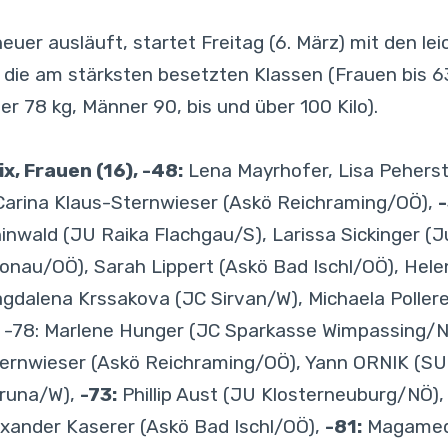
euer ausläuft, startet Freitag (6. März) mit den l
 die am stärksten besetzten Klassen (Frauen bis 6
r 78 kg, Männer 90, bis und über 100 Kilo).
, Frauen (16), -48:
Lena Mayrhofer, Lisa Peherst
 Carina Klaus-Sternwieser (Askö Reichraming/OÖ),
hinwald (JU Raika Flachgau/S), Larissa Sickinger 
nau/OÖ), Sarah Lippert (Askö Bad Ischl/OÖ), Hele
dalena Krssakova (JC Sirvan/W), Michaela Poller
), -78: Marlene Hunger (JC Sparkasse Wimpassing/
Sternwieser (Askö Reichraming/OÖ), Yann ORNIK (S
aruna/W),
-73:
Phillip Aust (JU Klosterneuburg/NÖ),
xander Kaserer (Askö Bad Ischl/OÖ),
-81:
Magamed