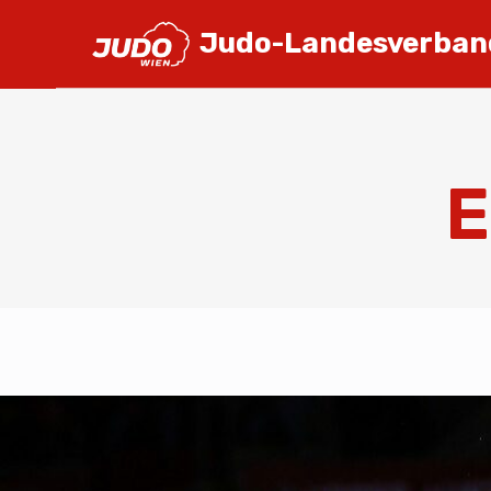
Judo-Landesverban
E