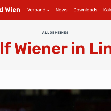
d Wien
Verband
News
Downloads
Kal
ALLGEMEINES
lf Wiener in Li