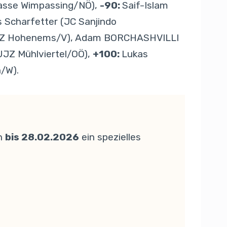
rkasse Wimpassing/NÖ),
-90:
Saif-Islam
 Scharfetter (JC Sanjindo
(LZ Hohenems/V), Adam BORCHASHVILLI
(UJZ Mühlviertel/OÖ),
+100:
Lukas
/W).
ch
bis 28.02.2026
ein spezielles