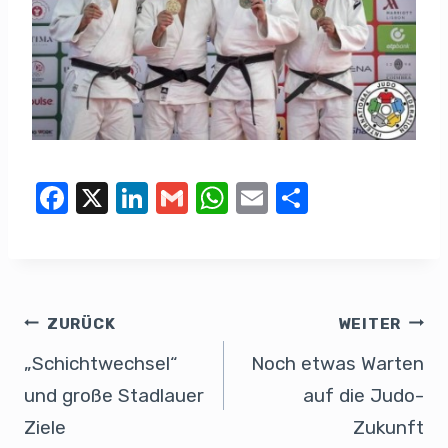
F
X
Li
G
W
E
T
a
n
m
h
m
eil
c
k
ail
at
ail
e
e
e
s
n
b
dI
A
ZURÜCK
WEITER
o
n
p
„Schichtwechsel“
Noch etwas Warten
o
p
und große Stadlauer
auf die Judo-
k
Ziele
Zukunft