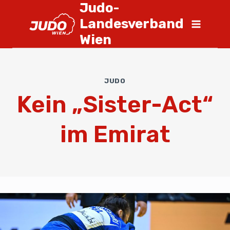
Judo-
Landesverband
Wien
JUDO
Kein „Sister-Act“
im Emirat