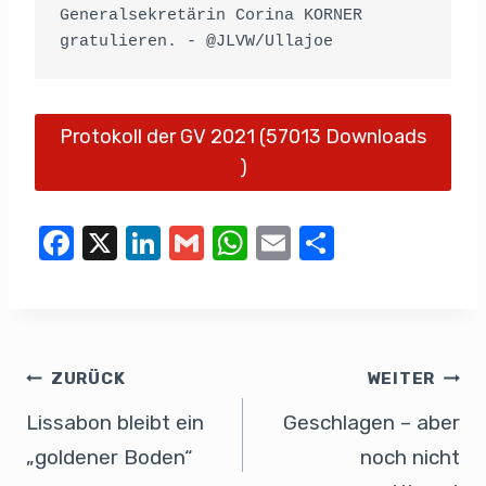
Generalsekretärin Corina KORNER 
gratulieren. - @JLVW/Ullajoe
Protokoll der GV 2021 (57013 Downloads
)
F
X
Li
G
W
E
T
a
n
m
h
m
eil
c
k
ail
at
ail
e
e
e
s
n
b
dI
A
ZURÜCK
WEITER
o
n
p
Lissabon bleibt ein
Geschlagen – aber
o
p
„goldener Boden“
noch nicht
k