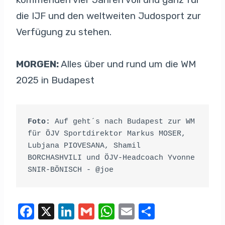
die IJF und den weltweiten Judosport zur
Verfügung zu stehen.
MORGEN:
Alles über und rund um die WM
2025 in Budapest
Foto:
 Auf geht´s nach Budapest zur WM 
für ÖJV Sportdirektor Markus MOSER, 
Lubjana PIOVESANA, Shamil 
BORCHASHVILI und ÖJV-Headcoach Yvonne 
SNIR-BÖNISCH - @joe
F
X
Li
G
W
E
T