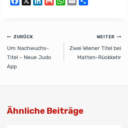
F
X
Li
G
W
E
T
a
n
m
h
m
eil
c
k
ail
at
ail
e
e
e
s
n
b
dI
A
ZURÜCK
WEITER
o
n
p
Um Nachwuchs-
Zwei Wiener Titel bei
o
p
Titel – Neue Judo
Matten-Rückkehr
k
App
Ähnliche Beiträge