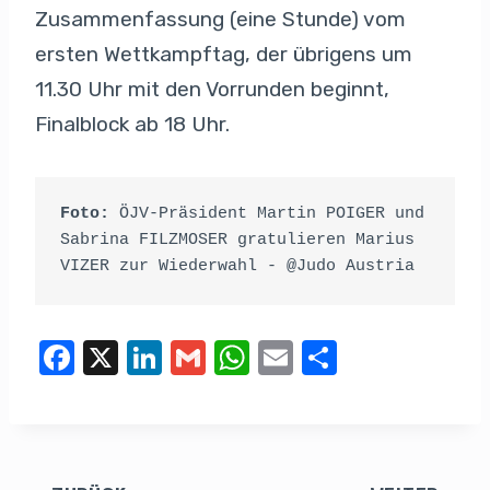
Zusammenfassung (eine Stunde) vom
ersten Wettkampftag, der übrigens um
11.30 Uhr mit den Vorrunden beginnt,
Finalblock ab 18 Uhr.
Foto:
 ÖJV-Präsident Martin POIGER und 
Sabrina FILZMOSER gratulieren Marius 
VIZER zur Wiederwahl - @Judo Austria
F
X
Li
G
W
E
T
a
n
m
h
m
eil
c
k
ail
at
ail
e
e
e
s
n