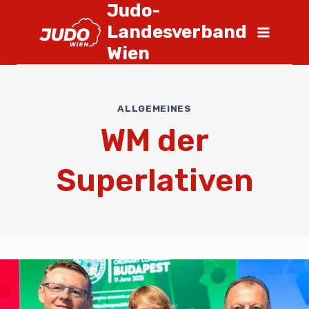
Judo-
Landesverband
Wien
ALLGEMEINES
WM der
Superlativen