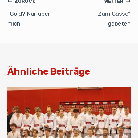
b
dI
A
ZURÜCK
WEITER
o
n
p
„Gold? Nur über
„Zum Casse“
o
p
mich!“
gebeten
k
Ähnliche Beiträge