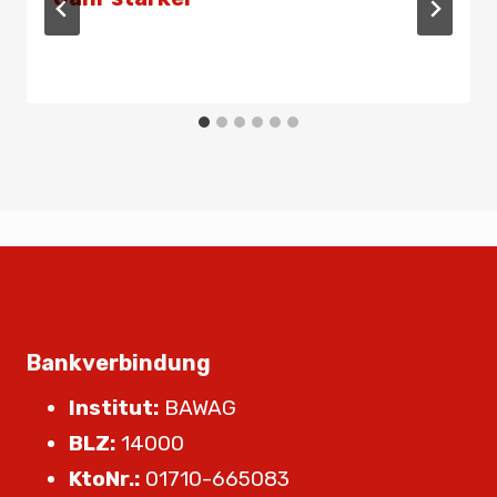
Von
Presse
24. März 2020
Bankverbindung
Institut:
BAWAG
BLZ:
14000
KtoNr.:
01710-665083