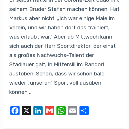
seinem Bruder Stefan machen können. Hat
Markus aber nicht. „Ich war einige Male im
Verein, und wir haben dort das trainiert,
was erlaubt war.“ Aber ab Mittwoch kann
sich auch der Herr Sportdirektor, der einst
als großes Nachwuchs-Talent der
Stadlauer galt, in Mittersill im Randori
austoben. Schön, dass wir schon bald
wieder „unseren“ Sport voll ausüben
können …
F
X
Li
G
W
E
T
a
n
m
h
m
eil