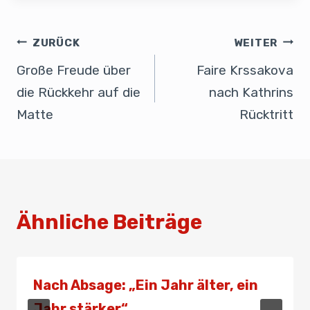
c
k
ail
at
ail
e
e
e
s
n
b
dI
A
ZURÜCK
WEITER
o
n
p
Große Freude über
Faire Krssakova
o
p
die Rückkehr auf die
nach Kathrins
k
Matte
Rücktritt
Ähnliche Beiträge
Nach Absage: „Ein Jahr älter, ein
Jahr stärker“