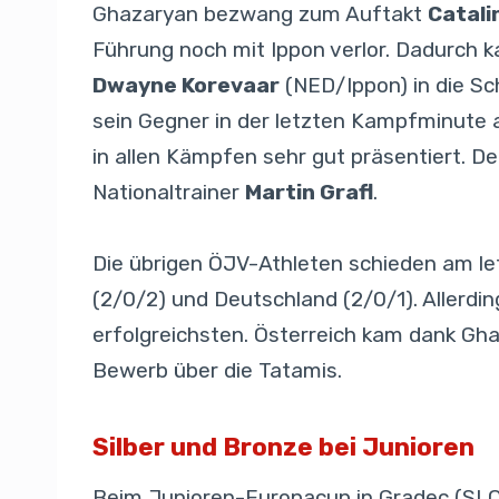
Ghazaryan bezwang zum Auftakt
Catali
Führung noch mit Ippon verlor. Dadurch ka
Dwayne Korevaar
(NED/Ippon) in die Sc
sein Gegner in der letzten Kampfminute au
in allen Kämpfen sehr gut präsentiert. Der
Nationaltrainer
Martin Grafl
.
Die übrigen ÖJV-Athleten schieden am let
(2/0/2) und Deutschland (2/0/1). Allerdin
erfolgreichsten. Österreich kam dank Gh
Bewerb über die Tatamis.
Silber und Bronze bei Junioren
Beim Junioren-Europacup in Gradec (SLO) g