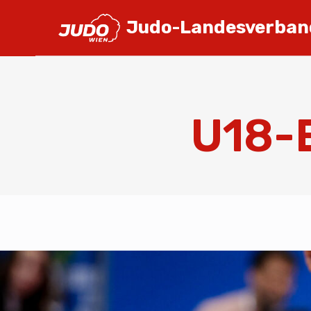
Judo-Landesverban
U18-E