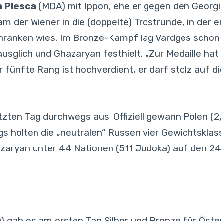
n Plesca
(MDA) mit Ippon, ehe er gegen den Georgi
m der Wiener in die (doppelte) Trostrunde, in der e
hranken wies. Im Bronze-Kampf lag Vardges schon 
sglich und Ghazaryan festhielt. „Zur Medaille hat n
 fünfte Rang ist hochverdient, er darf stolz auf die
zten Tag durchwegs aus. Offiziell gewann Polen (2
gs holten die „neutralen“ Russen vier Gewichtsklass
azaryan unter 44 Nationen (511 Judoka) auf den 24
ab es am ersten Tag Silber und Bronze für Österrei