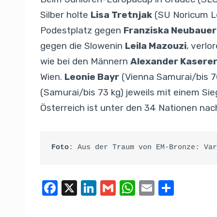
Silber holte
Lisa Tretnjak
(SU Noricum Le
Podestplatz gegen
Franziska Neubauer
gegen die Slowenin
Leila Mazouzi
, verlo
wie bei den Männern
Alexander Kasere
Wien.
Leonie Bayr
(Vienna Samurai/bis 70
(Samurai/bis 73 kg) jeweils mit einem Sie
Österreich ist unter den 34 Nationen n
Foto
: Aus der Traum von EM-Bronze: Var
F
X
Li
G
W
E
T
a
n
m
h
m
eil