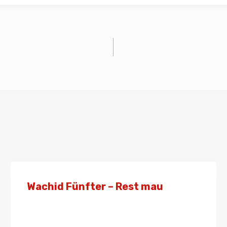
Wachid Fünfter – Rest mau
Von
Presse
4. November 2023