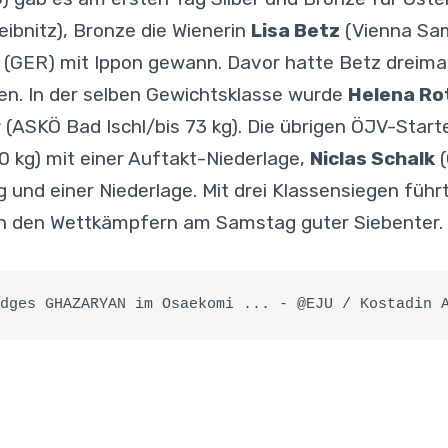
ibnitz), Bronze die Wienerin
Lisa Betz
(Vienna Sam
(GER) mit Ippon gewann. Davor hatte Betz dreimal
ren. In der selben Gewichtsklasse wurde
Helena Ro
r
(ASKÖ Bad Ischl/bis 73 kg). Die übrigen ÖJV-Start
 kg) mit einer Auftakt-Niederlage,
Niclas Schalk
(
g und einer Niederlage. Mit drei Klassensiegen führt
ach den Wettkämpfern am Samstag guter Siebenter.
dges GHAZARYAN im Osaekomi ... - @EJU / Kostadin 