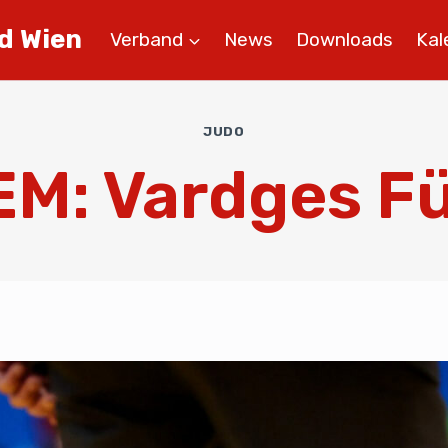
d Wien
Verband
News
Downloads
Kal
JUDO
M: Vardges F