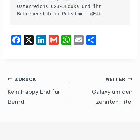
Österreichs U23-Judoka und ihr 
Betreuerstab in Potsdam - @EJU
F
X
Li
G
W
E
T
a
n
m
h
m
eil
c
k
ail
at
ail
e
e
e
s
n
b
dI
A
ZURÜCK
WEITER
o
n
p
Kein Happy End für
Galaxy um den
o
p
Bernd
zehnten Titel
k