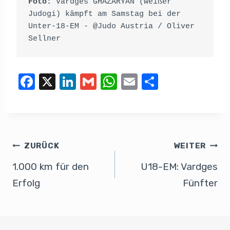
Foto:
 Vardges GHAZARYAN (weißer 
Judogi) kämpft am Samstag bei der 
Unter-18-EM - @Judo Austria / Oliver 
Sellner
F
X
Li
G
W
E
T
a
n
m
h
m
eil
c
k
ail
at
ail
e
e
e
s
n
b
dI
A
ZURÜCK
WEITER
o
n
p
1.000 km für den
U18-EM: Vardges
o
p
Erfolg
Fünfter
k