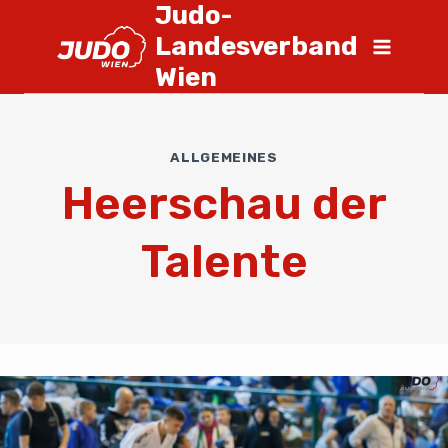
Judo-
Landesverband
Wien
ALLGEMEINES
Heerschau der
Talente