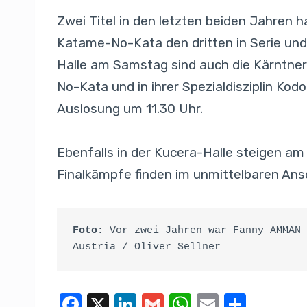
Zwei Titel in den letzten beiden Jahren h
Katame-No-Kata den dritten in Serie und 
Halle am Samstag sind auch die Kärntne
No-Kata und in ihrer Spezialdisziplin Ko
Auslosung um 11.30 Uhr.
Ebenfalls in der Kucera-Halle steigen am
Finalkämpfe finden im unmittelbaren Ansc
Foto: 
Vor zwei Jahren war Fanny AMMAN 
Austria / Oliver Sellner
F
X
Li
G
W
E
T