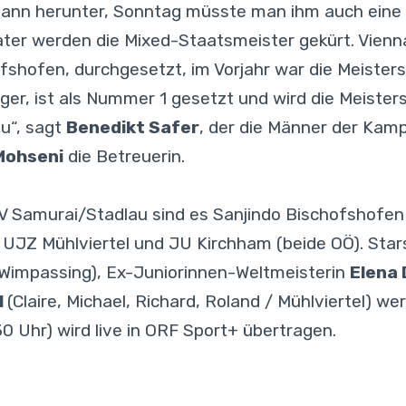
nn herunter, Sonntag müsste man ihm auch eine „
er werden die Mixed-Staatsmeister gekürt. Vienna
ofshofen, durchgesetzt, im Vorjahr war die Meisters
er, ist als Nummer 1 gesetzt und wird die Meisters
u“, sagt
Benedikt Safer
, der die Männer der Kam
Mohseni
die Betreuerin.
Samurai/Stadlau sind es Sanjindo Bischofshofen 
 UJZ Mühlviertel und JU Kirchham (beide OÖ). Star
Wimpassing), Ex-Juniorinnen-Weltmeisterin
Elena
l
(Claire, Michael, Richard, Roland / Mühlviertel) 
30 Uhr) wird live in ORF Sport+ übertragen.