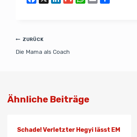
a
n
m
h
m
eil
c
k
ail
at
ail
e
e
e
s
n
b
dI
A
ZURÜCK
o
n
p
Die Mama als Coach
o
p
k
Ähnliche Beiträge
Schade! Verletzter Hegyi lässt EM