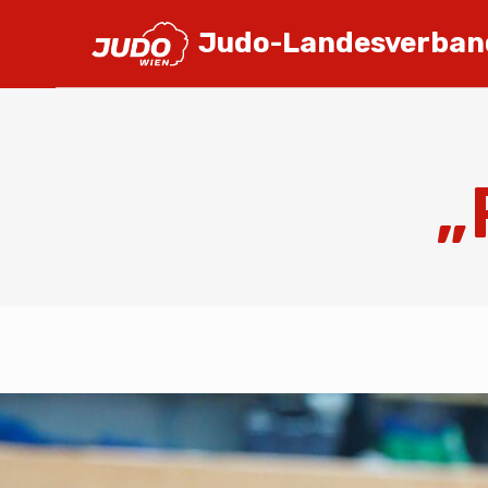
Judo-Landesverban
„