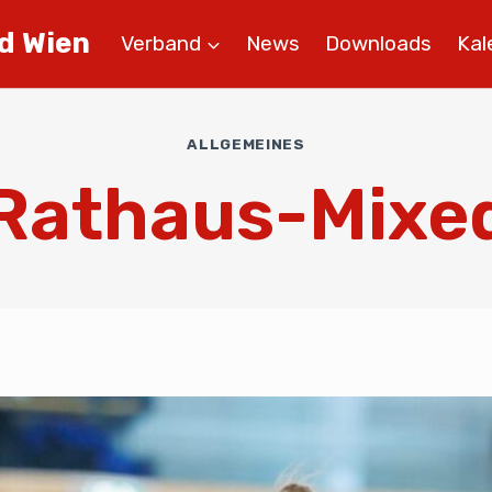
d Wien
Verband
News
Downloads
Kal
ALLGEMEINES
Rathaus-Mixe