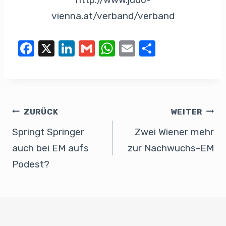
vienna.at/verband/verband
F
X
Li
G
W
E
T
a
n
m
h
m
eil
c
k
ail
at
ail
e
e
e
s
n
b
dI
A
ZURÜCK
WEITER
o
n
p
Springt Springer
Zwei Wiener mehr
o
p
auch bei EM aufs
zur Nachwuchs-EM
k
Podest?