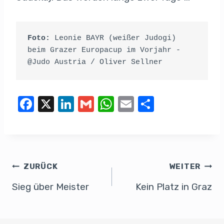
Foto:
 Leonie BAYR (weißer Judogi) 
beim Grazer Europacup im Vorjahr - 
@Judo Austria / Oliver Sellner
F
X
Li
G
W
E
T
a
n
m
h
m
eil
c
k
ail
at
ail
e
e
e
s
n
b
dI
A
ZURÜCK
WEITER
o
n
p
Sieg über Meister
Kein Platz in Graz
o
p
k