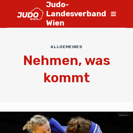
Judo-
Landesverband
Wien
ALLGEMEINES
Nehmen, was
kommt