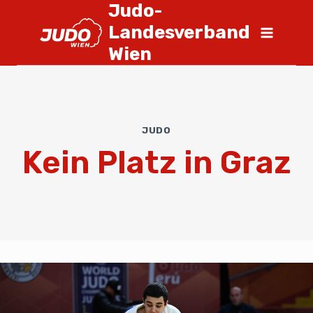
Judo-
Landesverband
Wien
JUDO
Kein Platz in Graz