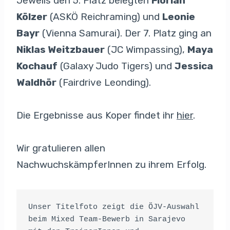
Jeweils den 5. Platz belegten
Florian
Kölzer
(ASKÖ Reichraming) und
Leonie
Bayr
(Vienna Samurai). Der 7. Platz ging an
Niklas Weitzbauer
(JC Wimpassing),
Maya
Kochauf
(Galaxy Judo Tigers) und
Jessica
Waldhör
(Fairdrive Leonding).
Die Ergebnisse aus Koper findet ihr
hier
.
Wir gratulieren allen
NachwuchskämpferInnen zu ihrem Erfolg.
Unser Titelfoto zeigt die ÖJV-Auswahl 
beim Mixed Team-Bewerb in Sarajevo 