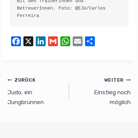
mit den TrainerInnen und 
BetreuerInnen. Foto: @EJU/Carlos 
Ferreira
F
X
Li
G
W
E
T
a
n
m
h
m
eil
c
k
ail
at
ail
e
e
e
s
n
b
dI
A
ZURÜCK
WEITER
o
n
p
Judo, ein
Einstieg noch
o
p
Jungbrunnen
möglich
k