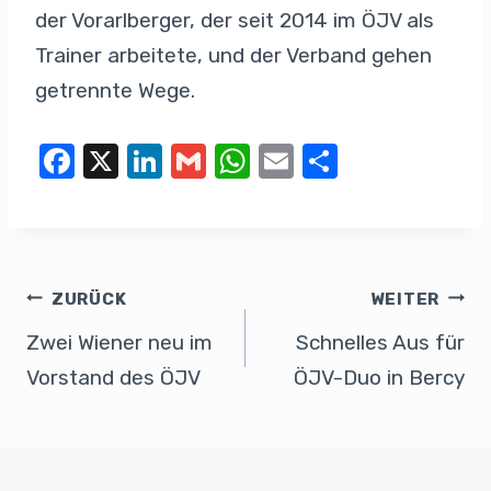
der Vorarlberger, der seit 2014 im ÖJV als
Trainer arbeitete, und der Verband gehen
getrennte Wege.
F
X
Li
G
W
E
T
a
n
m
h
m
eil
c
k
ail
at
ail
e
e
e
s
n
b
dI
A
ZURÜCK
WEITER
o
n
p
Zwei Wiener neu im
Schnelles Aus für
o
p
Vorstand des ÖJV
ÖJV-Duo in Bercy
k