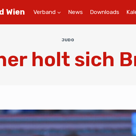
d Wien
Verband
News
Downloads
Kal
JUDO
er holt sich 