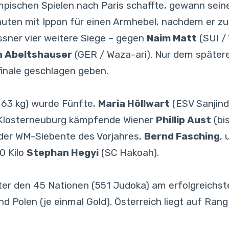
Olympischen Spielen nach Paris schaffte, gewann s
uten mit Ippon für einen Armhebel, nachdem er zu
assner vier weitere Siege – gegen
Naim Matt
(SUI /
n Abeltshauser
(GER / Waza-ari). Nur dem später
finale geschlagen geben.
 63 kg) wurde Fünfte,
Maria Höllwart
(ESV Sanjindo
 Klosterneuburg kämpfende Wiener
Phillip Aust
(bi
lo der WM-Siebente des Vorjahres,
Bernd Fasching
,
0 Kilo
Stephan Hegyi
(SC Hakoah).
r den 45 Nationen (551 Judoka) am erfolgreichsten
d Polen (je einmal Gold). Österreich liegt auf Rang