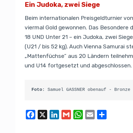
Ein Judoka, zwei Siege
Beim internationalen Preisgeldturnier v
viermal Gold gewonnen. Das Besondere da
18 UND Unter 21 – ein Judoka, zwei Siege
(U21 / bis 52 kg). Auch Vienna Samurai st
„Mattenfüchse“ aus 20 Ländern teilnehmen
und U14 fortgesetzt und abgeschlossen.
Foto:
 Samuel GASSNER obenauf - Bronze 
F
X
Li
G
W
E
T
a
n
m
h
m
eil