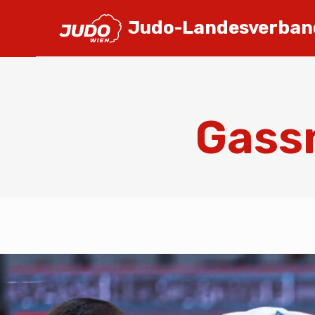
Judo-Landesverban
Gassn