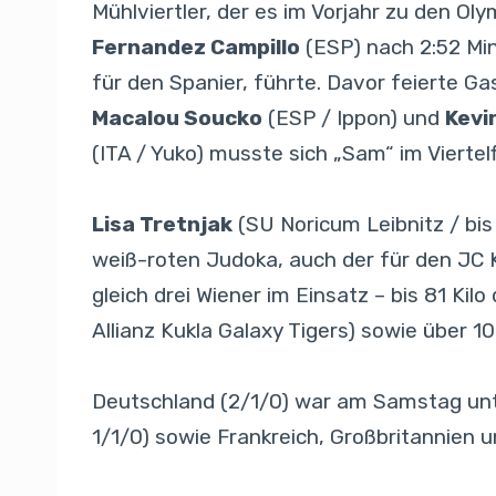
Mühlviertler, der es im Vorjahr zu den 
Fernandez Campillo
(ESP) nach 2:52 Min
für den Spanier, führte. Davor feierte G
Macalou Soucko
(ESP / Ippon) und
Kevi
(ITA / Yuko) musste sich „Sam“ im Viertel
Lisa Tretnjak
(SU Noricum Leibnitz / bis
weiß-roten Judoka, auch der für den JC
gleich drei Wiener im Einsatz – bis 81 Ki
Allianz Kukla Galaxy Tigers) sowie über 10
Deutschland (2/1/0) war am Samstag unte
1/1/0) sowie Frankreich, Großbritannien un