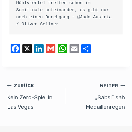
Mühlviertel treffen schon im 
Semifinale aufeinander, es gibt nur 
noch einen Durchgang - @Judo Austria 
/ Oliver Sellner
F
X
Li
G
W
E
T
a
n
m
h
m
eil
c
k
ail
at
ail
e
e
e
s
n
b
dI
A
ZURÜCK
WEITER
o
n
p
Kein Zero-Spiel in
„Sabsi“ sah
o
p
Las Vegas
Medaillenregen
k