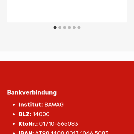
Von
Presse
9. Mai 2024
Bankverbindung
Institut:
BAWAG
BLZ:
14000
KtoNr.:
01710-665083
IBAN:
AT98 1400 0017 1066 5083