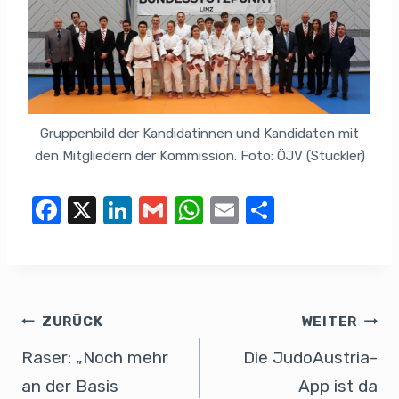
Gruppenbild der Kandidatinnen und Kandidaten mit
den Mitgliedern der Kommission. Foto: ÖJV (Stückler)
F
X
Li
G
W
E
T
a
n
m
h
m
eil
c
k
ail
at
ail
e
e
e
s
n
b
dI
A
ZURÜCK
WEITER
o
n
p
Raser: „Noch mehr
Die JudoAustria-
o
p
an der Basis
App ist da