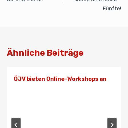
k
Fünfte!
Ähnliche Beiträge
ÖJV bieten Online-Workshops an
Von
Admin
1. März 2021