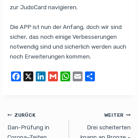
zur JudoCard navigieren.
Die APP ist nun der Anfang, doch wir sind
sicher, das noch einige Verbesserungen
notwendig sind und sicherlich werden auch
noch Erweiterungen kommen.
F
X
Li
G
W
E
T
a
n
m
h
m
eil
c
k
ail
at
ail
e
e
e
s
n
b
dI
A
ZURÜCK
WEITER
o
n
p
Dan-Prüfung in
Drei scheiterten
o
p
Corona-Zeiten
knapp an Bronze –