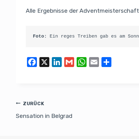
Alle Ergebnisse der Adventmeisterschaft 
Foto:
 Ein reges Treiben gab es am Sonn
F
X
Li
G
W
E
T
a
n
m
h
m
eil
c
k
ail
at
ail
e
e
e
s
n
b
dI
A
ZURÜCK
o
n
p
Sensation in Belgrad
o
p
k