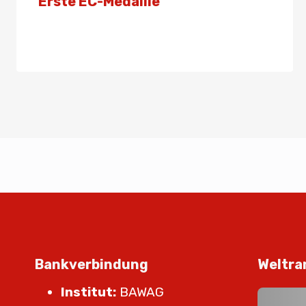
Erste EC-Medaille
Von
Presse
9. November 2025
Bankverbindung
Weltra
Institut:
BAWAG