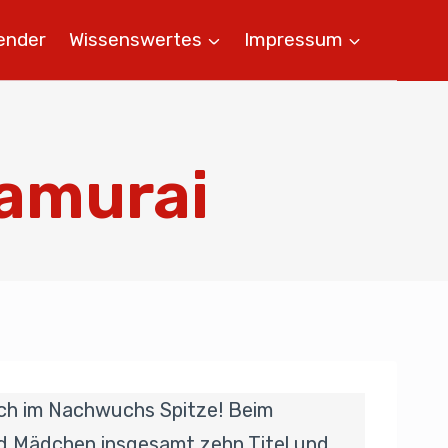
ender
Wissenswertes
Impressum
Samurai
auch im Nachwuchs Spitze! Beim
nd Mädchen insgesamt zehn Titel und