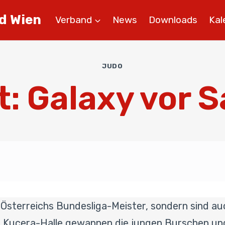
d Wien
Verband
News
Downloads
Kal
JUDO
: Galaxy vor 
ur Österreichs Bundesliga-Meister, sondern sind 
urt Kucera-Halle gewannen die jungen Burschen u