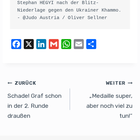
Stephan HEGYI nach der Blitz-
Niederlage gegen den Ukrainer Khammo. 
- @Judo Austria / Oliver Sellner
F
X
Li
G
W
E
T
a
n
m
h
m
eil
c
k
ail
at
ail
e
e
e
s
n
b
dI
A
ZURÜCK
WEITER
o
n
p
Schade! Graf schon
„Medaille super,
o
p
in der 2. Runde
aber noch viel zu
k
draußen
tun!“