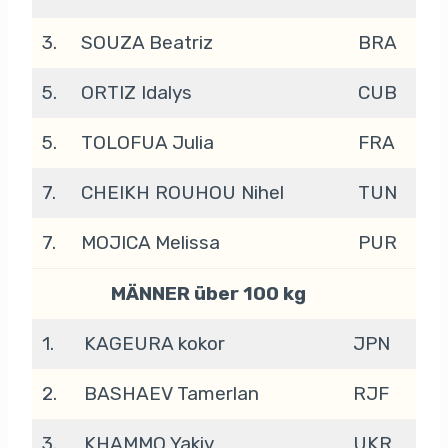
3.
SOUZA Beatriz
BRA
5.
ORTIZ Idalys
CUB
5.
TOLOFUA Julia
FRA
7.
CHEIKH ROUHOU Nihel
TUN
7.
MOJICA Melissa
PUR
MÄNNER über 100 kg
1.
KAGEURA kokor
JPN
2.
BASHAEV Tamerlan
RJF
3.
KHAMMO Yakiv
UKR